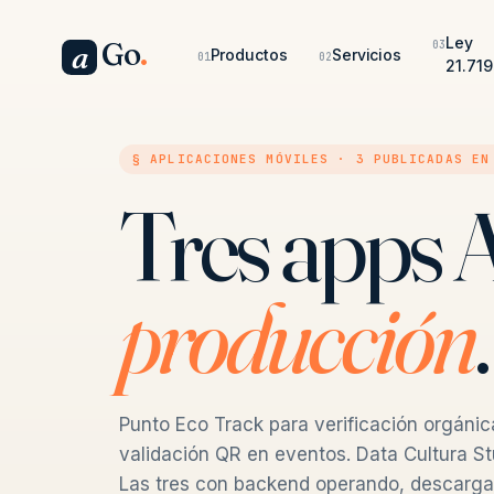
Ley
Go
.
03
a
Productos
Servicios
01
02
21.719
§ APLICACIONES MÓVILES · 3 PUBLICADAS EN
Tres apps 
producción
.
Punto Eco Track para verificación orgáni
validación QR en eventos. Data Cultura Stu
Las tres con backend operando, descarga