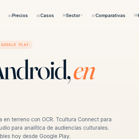
Precios
Casos
Sector
Comparativas
06
08
04
05
07
 GOOGLE PLAY
Android,
en
ca en terreno con OCR. Tcultura Connect para
dio para analítica de audiencias culturales.
bles hoy desde Google Play.