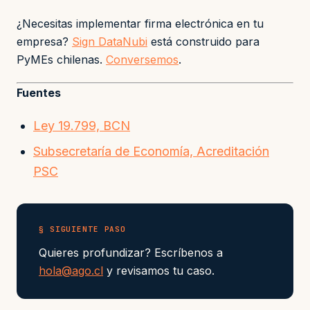
¿Necesitas implementar firma electrónica en tu
empresa?
Sign DataNubi
está construido para
PyMEs chilenas.
Conversemos
.
Fuentes
Ley 19.799, BCN
Subsecretaría de Economía, Acreditación
PSC
§ SIGUIENTE PASO
Quieres profundizar? Escríbenos a
hola@ago.cl
y revisamos tu caso.