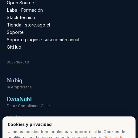
Open Source
Labs · Formación
Stack técnico
Tienda · store.ago.cl
Soporte
Soporte plugins · suscripción anual
GitHub
SUB-MARCAS
Nubiq
IA empresarial
DataNubi
Data · Compliance Chile
Linki
Cookies y privacidad
Comunicación
Usamos cookies funcionales para operar el sitio. Cookies de
analítica y marketing solo con tu consentimiento.
Política de