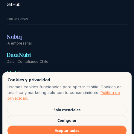
GitHub
SUB-MARCAS
Nubiq
IA empresarial
DataNubi
Data · Compliance Chile
Linki
Cookies y privacidad
Comunicación
Usamos cookies funcionales para operar el sitio. Cookies de
analítica y marketing solo con tu consentimiento.
Política de
privacidad
.
Solo esenciales
RESPONSABLE DE DATOS PERSONALES:
HOLA@AGO.CL
· PERÍODO
Configurar
DE CONSERVACIÓN SEGÚN POLÍTICA DE PRIVACIDAD · BASE DE
Aceptar todas
LICITUD: CONSENTIMIENTO INFORMADO, LEY 21.719.