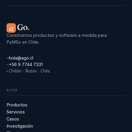
Go
.
a
Construimos productos y software a medida para
PyMEs en Chile.
hola@ago.cl
→
+56 9 7744 7331
→
Chillán · Ñuble · Chile
↳
SITIO
Productos
Servicios
Casos
Investigación