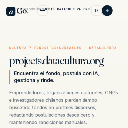
Go
.
a
INICIO
/
CASOS
/
PROJECTS.DATACULTURA.ORG
EN
CULTURA Y FONDOS CONCURSABLES · DATACULTURA
projects.datacultura.org
Encuentra el fondo, postula con IA,
gestiona y rinde.
Emprendedores, organizaciones culturales, ONGs
e investigadores chilenos pierden tiempo
buscando fondos en portales dispersos,
redactando postulaciones desde cero y
manteniendo rendiciones manuales.