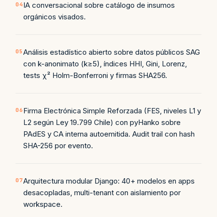
IA conversacional sobre catálogo de insumos
04
orgánicos visados.
Análisis estadístico abierto sobre datos públicos SAG
05
con k-anonimato (k≥5), índices HHI, Gini, Lorenz,
tests χ² Holm-Bonferroni y firmas SHA256.
Firma Electrónica Simple Reforzada (FES, niveles L1 y
06
L2 según Ley 19.799 Chile) con pyHanko sobre
PAdES y CA interna autoemitida. Audit trail con hash
SHA-256 por evento.
Arquitectura modular Django: 40+ modelos en apps
07
desacopladas, multi-tenant con aislamiento por
workspace.