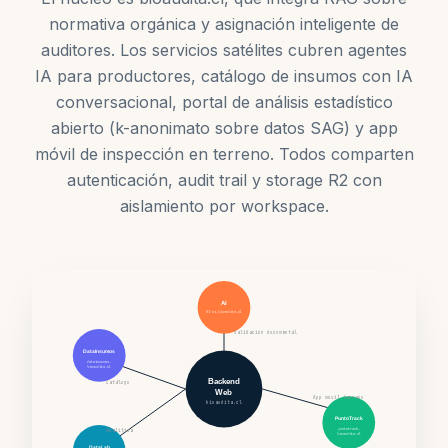
normativa orgánica y asignación inteligente de
auditores. Los servicios satélites cubren agentes
IA para productores, catálogo de insumos con IA
conversacional, portal de análisis estadístico
abierto (k-anonimato sobre datos SAG) y app
móvil de inspección en terreno. Todos comparten
autenticación, audit trail y storage R2 con
aislamiento por workspace.
AI
01-ai.bioaudita.cl
Validación documental
DataInsumos
datainsumos.
bioaudita.cl
Backend
Catálogo
Web
App móvil terreno
bioaudita.cl
PuntoTrack
puntotrack.
Analítica
bioaudita.cl
DataLab