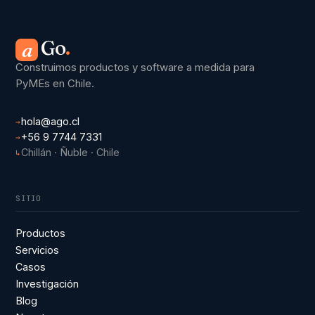
Go
.
a
Construimos productos y software a medida para
PyMEs en Chile.
hola@ago.cl
→
+56 9 7744 7331
→
Chillán · Ñuble · Chile
↳
SITIO
Productos
Servicios
Casos
Investigación
Blog