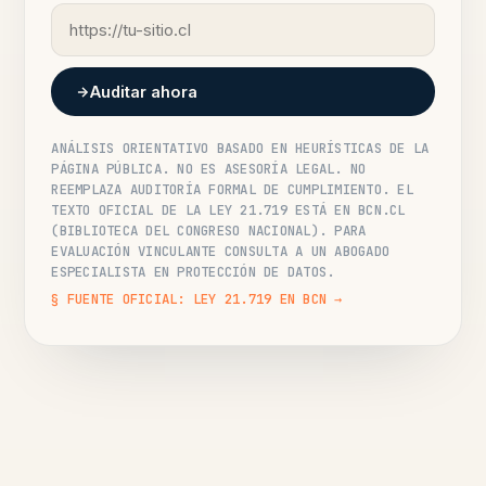
Auditar ahora
ANÁLISIS ORIENTATIVO BASADO EN HEURÍSTICAS DE LA
PÁGINA PÚBLICA. NO ES ASESORÍA LEGAL. NO
REEMPLAZA AUDITORÍA FORMAL DE CUMPLIMIENTO. EL
TEXTO OFICIAL DE LA LEY 21.719 ESTÁ EN BCN.CL
(BIBLIOTECA DEL CONGRESO NACIONAL). PARA
EVALUACIÓN VINCULANTE CONSULTA A UN ABOGADO
ESPECIALISTA EN PROTECCIÓN DE DATOS.
§ FUENTE OFICIAL: LEY 21.719 EN BCN →