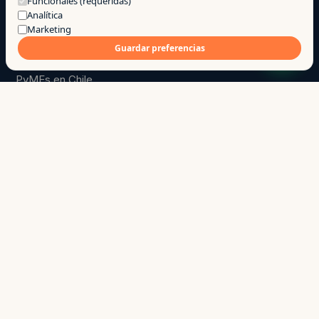
Funcionales (requeridas)
Analítica
Marketing
Go
.
a
Guardar preferencias
Construimos productos y software a medida para
PyMEs en Chile.
hola@ago.cl
→
+56 9 7744 7331
→
Chillán · Ñuble · Chile
↳
SITIO
Productos
Servicios
Casos
Investigación
Blog
Nosotros