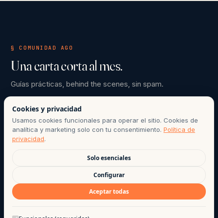
§ COMUNIDAD AGO
Una carta corta al mes.
Guías prácticas, behind the scenes, sin spam.
Email
Cookies y privacidad
Usamos cookies funcionales para operar el sitio. Cookies de
analítica y marketing solo con tu consentimiento.
Política de
Suscribirme
privacidad
.
Solo esenciales
Configurar
PUEDES DARTE DE BAJA CON UN CLICK CUANDO QUIERAS.
CUMPLE LEY 21.719.
Aceptar todas
¿Te puedo ayudar?