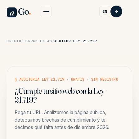
Go
.
a
EN
INICIO
/
HERRAMIENTAS
/
AUDITOR LEY 21.719
Auditor
Ley
§ AUDITORÍA LEY 21.719 · GRATIS · SIN REGISTRO
¿Cumple tu sitio web con la Ley
21.719
21.719?
Chile
Pega tu URL. Analizamos la página pública,
detectamos brechas de cumplimiento y te
decimos qué falta antes de diciembre 2026.