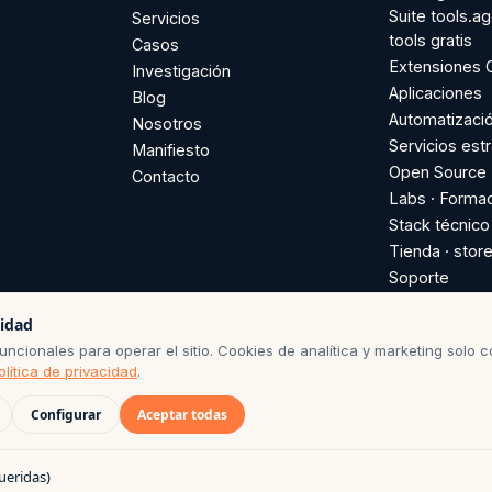
Suite tools.ag
Servicios
tools gratis
Casos
Extensiones
Investigación
Aplicaciones
Blog
Automatizaci
Nosotros
Servicios est
Manifiesto
Open Source
Contacto
Labs · Forma
Stack técnico
Tienda · store
Soporte
Soporte plugi
cidad
suscripción a
ncionales para operar el sitio. Cookies de analítica y marketing solo c
GitHub
olítica de privacidad
.
Configurar
Aceptar todas
ueridas)
DE CONSERVACIÓN SEGÚN POLÍTICA DE PRIVACIDAD · BASE DE LICITU