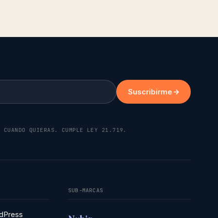
Suscribirme
K CUANDO QUIERAS. CUMPLE LEY 21.719.
SUB-MARCAS
dPress