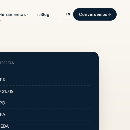
Herramientas
Blog
Conversemos
EN
09
BIERTAS
PR
 21.719
PD
PA
PEDA