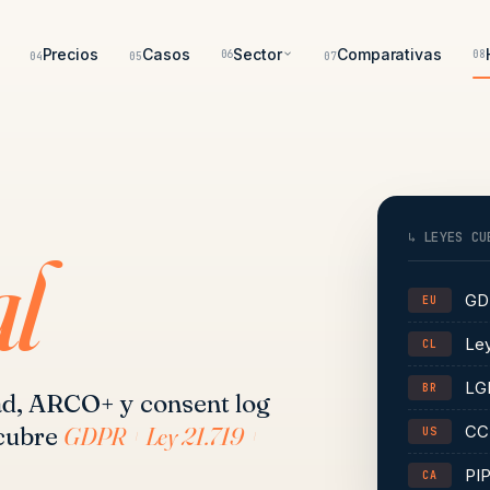
Precios
Casos
Sector
Comparativas
06
08
04
05
07
↳ LEYES CU
l
GD
EU
Ley
CL
LG
BR
dad, ARCO+ y consent log
 cubre
GDPR + Ley 21.719 +
CC
US
PI
CA