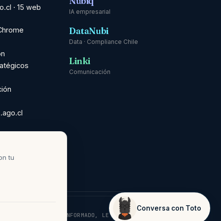
Nubiq
o.cl · 15 web
IA empresarial
DataNubi
 Chrome
Data · Compliance Chile
ón
Linki
ratégicos
Comunicación
ción
.ago.cl
ns ·
nual
on tu
Conversa con Toto
¿Te puedo ayudar?
D: CONSENTIMIENTO INFORMADO, LEY 21.719.