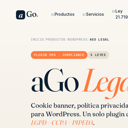
Ley
Go
.
03
a
Productos
Servicios
01
02
21.719
INICIO
/
PRODUCTOS
/
WORDPRESS
/
AGO LEGAL
PLUGIN PRO · COMPLIANCE
5 LEYES
aGo
Lega
Cookie banner, política privaci
para WordPress. Un solo plugin
LGPD + CCPA + PIPEDA
.