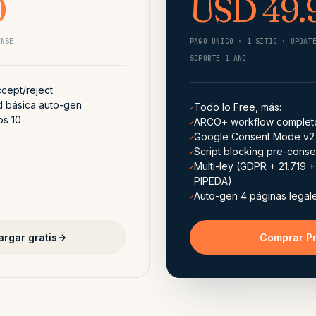
0
USD 49.
ENSE
PAGO ÚNICO · 1 SITIO · UPDAT
SOPORTE 1 AÑO
cept/reject
ad básica auto-gen
Todo lo Free, más:
✓
os 10
ARCO+ workflow complet
✓
Google Consent Mode v2
✓
Script blocking pre-conse
✓
Multi-ley (GDPR + 21.719
✓
PIPEDA)
Auto-gen 4 páginas legal
✓
rgar gratis
Comprar P