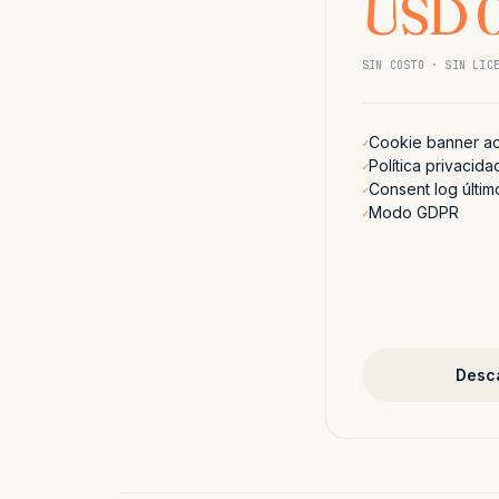
USD 
SIN COSTO · SIN LIC
Cookie banner ac
✓
Política privacid
✓
Consent log últim
✓
Modo GDPR
✓
Desca