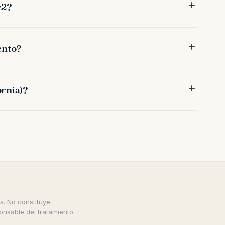
v2?
ento?
ornia)?
s. No constituye
ponsable del tratamiento.