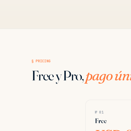
§ PRICING
Free y Pro,
pago ún
№ 01
Free