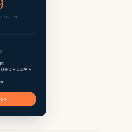
9
ES LIFETIME ·
o
nt
 + LGPD + CCPA +
es
ro