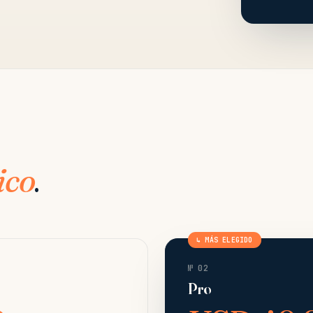
ico
.
↳ MÁS ELEGIDO
№ 02
Pro