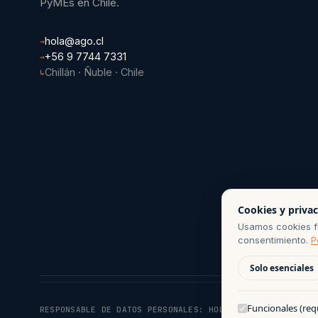
PyMEs en Chile.
hola@ago.cl
→
+56 9 7744 7331
→
Chillán · Ñuble · Chile
↳
Cookies y priva
Usamos cookies fu
consentimiento.
P
Solo esenciales
Funcionales (req
RESPONSABLE DE DATOS PERSONALES:
HOLA@AGO.CL
· PERÍODO 