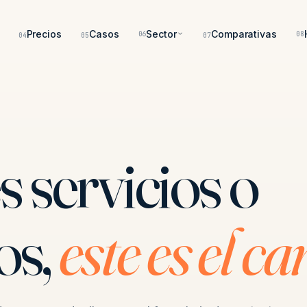
Precios
Casos
Sector
Comparativas
06
08
04
05
07
s servicios o
os,
este es el ca