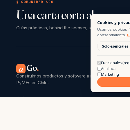
§ COMUNIDAD AGO
Una carta corta al mes.
Cookies y priva
Guías prácticas, behind the scenes, sin spam.
Usamos cookies fu
consentimiento.
P
Solo esenciales
Funcionales (req
Go
.
a
Analítica
Marketing
Construimos productos y software a medida para
PyMEs en Chile.
hola@ago.cl
→
+56 9 7744 7331
→
Chillán · Ñuble · Chile
↳