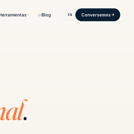
Herramientas
Blog
Conversemos
EN
09
nal
.