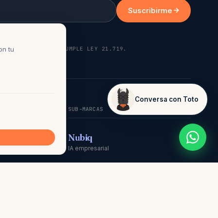
Suscribirme
K CUANDO QUIERAS. CUMPLE LEY 21.719.
on tu
Conversa con Toto
¿Te puedo ayudar?
SUB-MARCAS
dPress
Nubiq
o.cl · 15 web
IA empresarial
DataNubi
 Chrome
Data · Compliance Chile
ón
Linki
ratégicos
Comunicación