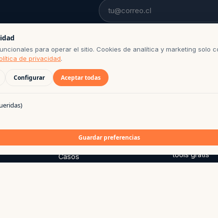
Email
cidad
PUEDES DARTE DE BAJA CON UN CLIC
ncionales para operar el sitio. Cookies de analítica y marketing solo c
olítica de privacidad
.
Configurar
Aceptar todas
ueridas)
SITIO
RECURSOS
Productos
Catálogo Wor
Guardar preferencias
Suite tools.ag
Servicios
tools gratis
Casos
Extensiones
Investigación
Aplicaciones
Blog
Automatizaci
Nosotros
Servicios est
Manifiesto
Open Source
Contacto