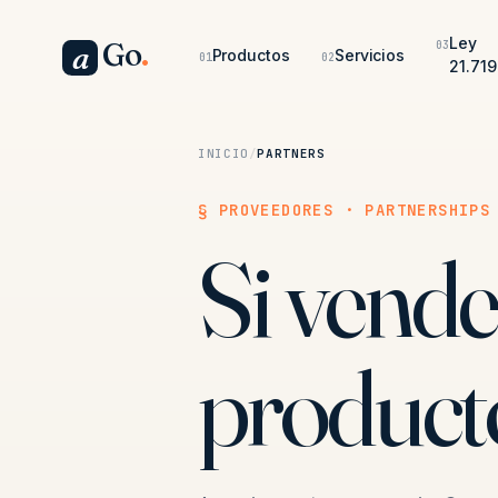
Ley
Go
.
03
a
Productos
Servicios
01
02
21.719
INICIO
/
PARTNERS
§ PROVEEDORES · PARTNERSHIPS
Si vende
product