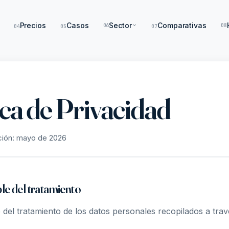
Precios
Casos
Sector
Comparativas
06
08
04
05
07
ica de Privacidad
ación: mayo de 2026
le del tratamiento
 del tratamiento de los datos personales recopilados a travé