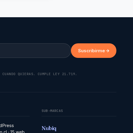
Suscribirme
K CUANDO QUIERAS. CUMPLE LEY 21.719.
SUB-MARCAS
dPress
Nubiq
o.cl · 15 web