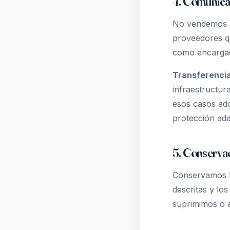
4. Comunicac
No vendemos n
proveedores qu
como encargado
Transferencia
infraestructur
esos casos ad
protección ad
5. Conserva
Conservamos tu
descritas y lo
suprimimos o 