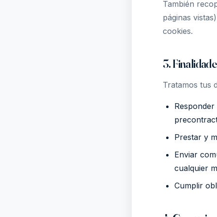
También recopi
páginas vistas
cookies.
3. Finalidade
Tratamos tus da
Responder c
precontract
Prestar y m
Enviar comu
cualquier 
Cumplir obl