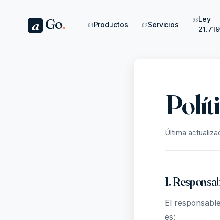
Ley
Go
.
03
a
Productos
Servicios
01
02
21.719
Polít
Última actualiz
1. Responsab
El responsable
es: