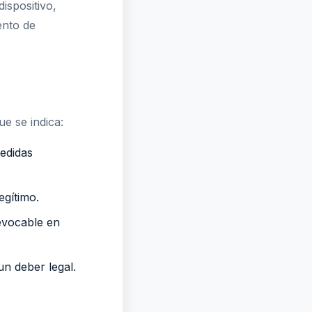
ispositivo,
ento de
ue se indica:
medidas
egítimo.
evocable en
un deber legal.