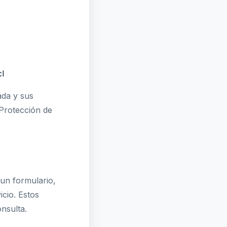
l
ada y sus
 Protección de
un formulario,
cio. Estos
nsulta.