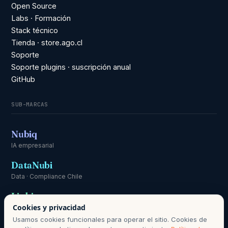
Open Source
Labs · Formación
Stack técnico
Tienda · store.ago.cl
Soporte
Soporte plugins · suscripción anual
GitHub
SUB-MARCAS
Nubiq
IA empresarial
DataNubi
Data · Compliance Chile
Linki
Cookies y privacidad
Comunicación
Usamos cookies funcionales para operar el sitio. Cookies de