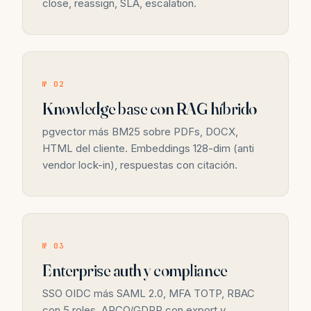
close, reassign, SLA, escalation.
№ 02
Knowledge base con RAG híbrido
pgvector más BM25 sobre PDFs, DOCX,
HTML del cliente. Embeddings 128-dim (anti
vendor lock-in), respuestas con citación.
№ 03
Enterprise auth y compliance
SSO OIDC más SAML 2.0, MFA TOTP, RBAC
con 5 roles, ARCO/GDPR con export y