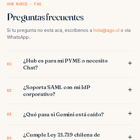
HUB NUBIQ · FAQ
Preguntas frecuentes
Si tu pregunta no está acá, escríbenos a
hola@ago.cl
o vía
WhatsApp.
¿Hub es para mi PYME o necesito
01
Chat?
¿Soporta SAML con mi IdP
02
corporativo?
¿Qué pasa si Gemini está caído?
03
¿Cumple Ley 21.719 chilena de
04