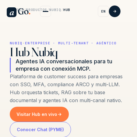
Go
.
a
INICIO
/
PRODUCTOS
/
NUBIQ
/
HUB
EN
NUBIQ
·
ENTERPRISE · MULTI-TENANT · AGÉNTICO
Hub Nubiq
Agentes IA conversacionales para tu
empresa con conexión MCP.
Plataforma de customer success para empresas
con SSO, MFA, compliance ARCO y multi-LLM.
Hub orquesta tickets, RAG sobre tu base
documental y agentes IA con multi-canal nativo.
Visitar Hub en vivo
Conocer Chat (PYME)