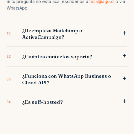
Si tu pregunta no está acá, escríbenos a
hola@ago.cl
o vía
WhatsApp.
¿Reemplaza Mailchimp o
01
ActiveCampaign?
¿Cuántos contactos soporta?
02
¿Funciona con WhatsApp Business o
03
Cloud API?
¿Es self-hosted?
04