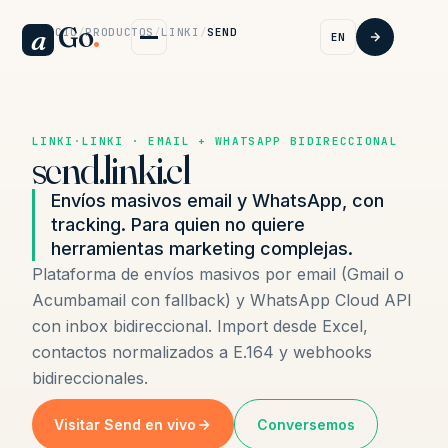
Go
.
a
INICIO
/
PRODUCTOS
/
LINKI
/
SEND
EN
LINKI
·
LINKI · EMAIL + WHATSAPP BIDIRECCIONAL
send.linki.cl
Envíos masivos email y WhatsApp, con
tracking. Para quien no quiere
herramientas marketing complejas.
Plataforma de envíos masivos por email (Gmail o
Acumbamail con fallback) y WhatsApp Cloud API
con inbox bidireccional. Import desde Excel,
contactos normalizados a E.164 y webhooks
bidireccionales.
Visitar Send en vivo
Conversemos