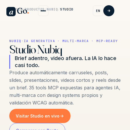
Go
.
a
INICIO
/
PRODUCTOS
/
NUBIQ
/
STUDIO
EN
NUBIQ
·
IA GENERATIVA · MULTI-MARCA · MCP-READY
Studio Nubiq
Brief adentro, video afuera. La IA lo hace
casi todo.
Produce automáticamente carruseles, posts,
slides, presentaciones, videos cortos y reels desde
un brief. 35 tools MCP expuestas para agentes IA,
multi-marca con design systems propios y
validación WCAG automática.
Visitar Studio en vivo