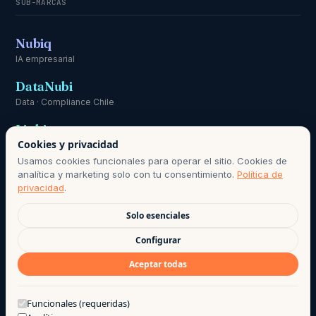
SUB-MARCAS
Nubiq
IA empresarial
DataNubi
Data · Compliance Chile
Linki
Cookies y privacidad
Comunicación
Usamos cookies funcionales para operar el sitio. Cookies de
analítica y marketing solo con tu consentimiento.
Política de
privacidad
.
Solo esenciales
RESPONSABLE DE DATOS PERSONALES:
HOLA@AGO.CL
· PERÍODO
Configurar
DE CONSERVACIÓN SEGÚN POLÍTICA DE PRIVACIDAD · BASE DE
Aceptar todas
LICITUD: CONSENTIMIENTO INFORMADO, LEY 21.719.
©
2026
· AGO LAB EIRL
·
PRIVACIDAD
·
TÉRMINOS DE USO
·
¿Te puedo ayudar?
Funcionales (requeridas)