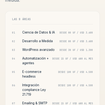
medida.
LAS 8 ÁREAS
Ciencia de Datos & IA
01
DESDE 80 UF / USD 3.600
Desarrollo a Medida
02
DESDE 80 UF / USD 3.600
WordPress avanzado
03
DESDE 30 UF / USD 1.300
Automatización +
04
DESDE 15 UF / USD 680 AL MES
agentes
E-commerce
05
DESDE 100 UF / USD 4.500
headless
Integración
06
DESDE 100 UF / USD 4.500
compliance Ley
21.719
Emailing & SMTP
07
DESDE 15 UF / USD 680 AL MES