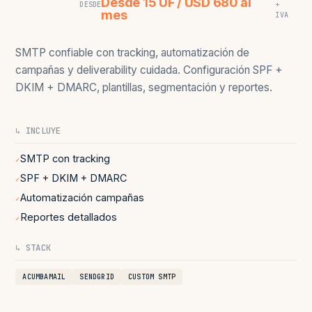
Desde 15 UF / USD 680 al
DESDE
+
mes
IVA
SMTP confiable con tracking, automatización de
campañas y deliverability cuidada. Configuración SPF +
DKIM + DMARC, plantillas, segmentación y reportes.
↳ INCLUYE
SMTP con tracking
✓
SPF + DKIM + DMARC
✓
Automatización campañas
✓
Reportes detallados
✓
↳ STACK
ACUMBAMAIL
SENDGRID
CUSTOM SMTP