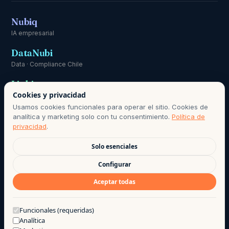
Nubiq
IA empresarial
DataNubi
Data · Compliance Chile
Linki
Cookies y privacidad
Comunicación
Usamos cookies funcionales para operar el sitio. Cookies de
analítica y marketing solo con tu consentimiento.
Política de
privacidad
.
Solo esenciales
RESPONSABLE DE DATOS PERSONALES:
HOLA@AGO.CL
· PERÍODO
Configurar
DE CONSERVACIÓN SEGÚN POLÍTICA DE PRIVACIDAD · BASE DE
Aceptar todas
LICITUD: CONSENTIMIENTO INFORMADO, LEY 21.719.
©
2026
· AGO LAB EIRL
·
PRIVACIDAD
·
TÉRMINOS DE USO
·
¿Te puedo ayudar?
Funcionales (requeridas)
Analítica
HECHO CON CAFÉ POR EL EQUIPO AGO