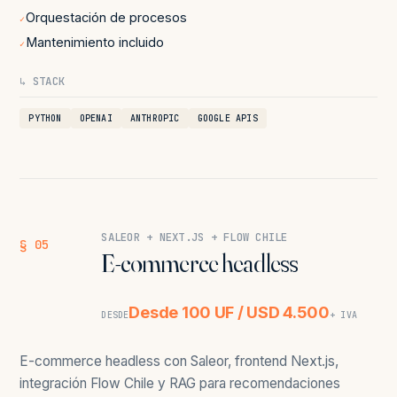
Orquestación de procesos
✓
Mantenimiento incluido
✓
↳ STACK
PYTHON
OPENAI
ANTHROPIC
GOOGLE APIS
SALEOR + NEXT.JS + FLOW CHILE
§ 05
E-commerce headless
Desde 100 UF / USD 4.500
DESDE
+ IVA
E-commerce headless con Saleor, frontend Next.js,
integración Flow Chile y RAG para recomendaciones