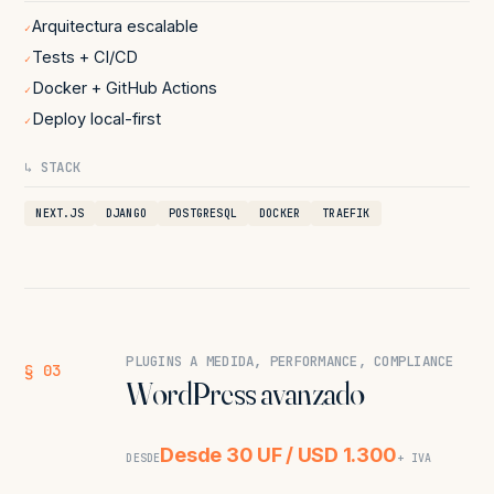
Arquitectura escalable
✓
Tests + CI/CD
✓
Docker + GitHub Actions
✓
Deploy local-first
✓
↳ STACK
NEXT.JS
DJANGO
POSTGRESQL
DOCKER
TRAEFIK
PLUGINS A MEDIDA, PERFORMANCE, COMPLIANCE
§ 03
WordPress avanzado
Desde 30 UF / USD 1.300
DESDE
+ IVA