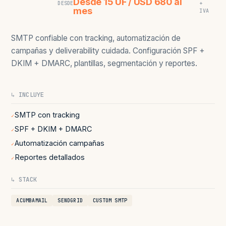
Desde 15 UF / USD 680 al
DESDE
+
mes
IVA
SMTP confiable con tracking, automatización de
campañas y deliverability cuidada. Configuración SPF +
DKIM + DMARC, plantillas, segmentación y reportes.
↳ INCLUYE
SMTP con tracking
✓
SPF + DKIM + DMARC
✓
Automatización campañas
✓
Reportes detallados
✓
↳ STACK
ACUMBAMAIL
SENDGRID
CUSTOM SMTP