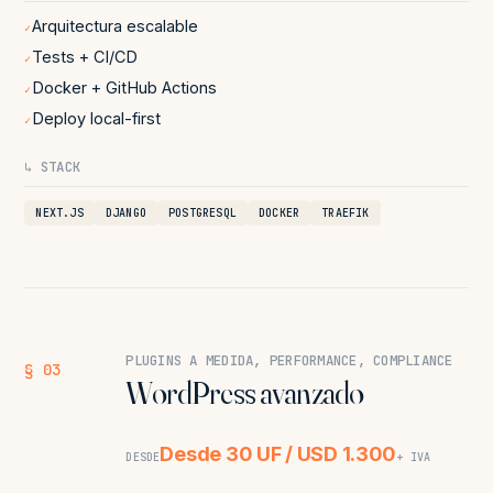
Arquitectura escalable
✓
Tests + CI/CD
✓
Docker + GitHub Actions
✓
Deploy local-first
✓
↳ STACK
NEXT.JS
DJANGO
POSTGRESQL
DOCKER
TRAEFIK
PLUGINS A MEDIDA, PERFORMANCE, COMPLIANCE
§ 03
WordPress avanzado
Desde 30 UF / USD 1.300
DESDE
+ IVA