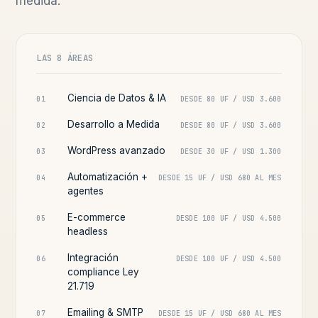
medida.
LAS 8 ÁREAS
Ciencia de Datos & IA
01
DESDE 80 UF / USD 3.600
Desarrollo a Medida
02
DESDE 80 UF / USD 3.600
WordPress avanzado
03
DESDE 30 UF / USD 1.300
Automatización +
04
DESDE 15 UF / USD 680 AL MES
agentes
E-commerce
05
DESDE 100 UF / USD 4.500
headless
Integración
06
DESDE 100 UF / USD 4.500
compliance Ley
21.719
Emailing & SMTP
07
DESDE 15 UF / USD 680 AL MES