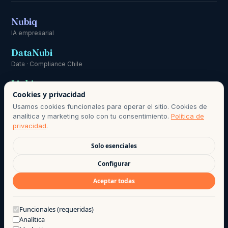
Nubiq
IA empresarial
DataNubi
Data · Compliance Chile
Linki
Cookies y privacidad
Comunicación
Usamos cookies funcionales para operar el sitio. Cookies de
analítica y marketing solo con tu consentimiento.
Política de
privacidad
.
Solo esenciales
RESPONSABLE DE DATOS PERSONALES:
HOLA@AGO.CL
· PERÍODO
Configurar
DE CONSERVACIÓN SEGÚN POLÍTICA DE PRIVACIDAD · BASE DE
Aceptar todas
LICITUD: CONSENTIMIENTO INFORMADO, LEY 21.719.
©
2026
· AGO LAB EIRL
·
PRIVACIDAD
·
TÉRMINOS DE USO
·
¿Te puedo ayudar?
Funcionales (requeridas)
Analítica
HECHO CON CAFÉ POR EL EQUIPO AGO