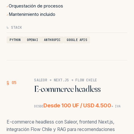
Orquestación de procesos
✓
Mantenimiento incluido
✓
↳ STACK
PYTHON
OPENAI
ANTHROPIC
GOOGLE APIS
SALEOR + NEXT.JS + FLOW CHILE
§ 05
E-commerce headless
Desde 100 UF / USD 4.500
DESDE
+ IVA
E-commerce headless con Saleor, frontend Next.js,
integración Flow Chile y RAG para recomendaciones