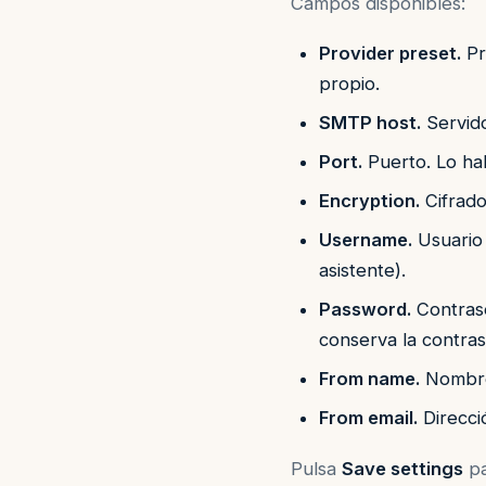
Campos disponibles:
Provider preset.
Pr
propio.
SMTP host.
Servido
Port.
Puerto. Lo ha
Encryption.
Cifrado
Username.
Usuario 
asistente).
Password.
Contrase
conserva la contras
From name.
Nombre 
From email.
Direcci
Pulsa
Save settings
pa