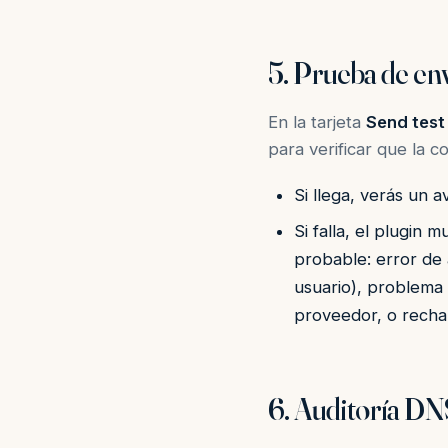
5. Prueba de en
En la tarjeta
Send test
para verificar que la 
Si llega, verás un a
Si falla, el plugin
probable: error de 
usuario), problema 
proveedor, o rech
6. Auditoría 