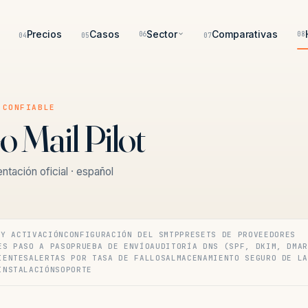
Precios
Casos
Sector
Comparativas
06
08
04
05
07
 CONFIABLE
o Mail Pilot
tación oficial · español
 Y ACTIVACIÓN
CONFIGURACIÓN DEL SMTP
PRESETS DE PROVEEDORES
ES PASO A PASO
PRUEBA DE ENVÍO
AUDITORÍA DNS (SPF, DKIM, DMA
IENTES
ALERTAS POR TASA DE FALLOS
ALMACENAMIENTO SEGURO DE L
INSTALACIÓN
SOPORTE