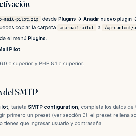
activación
desde
Plugins → Añadir nuevo plugin →
o-mail-pilot.zip
puedes copiar la carpeta
a
ago-mail-pilot
/wp-content/p
esde el menú
Plugins
.
ail Pilot
.
6.0 o superior y PHP 8.1 o superior.
ón del SMTP
ilot
, tarjeta
SMTP configuration
, completa los datos de 
ir primero un preset (ver sección 3): el preset rellena so
olo tienes que ingresar usuario y contraseña.