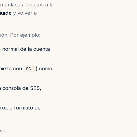
 enlaces directos a la
guide
y volver a
ión. Por ejemplo:
a normal de la cuenta
mpieza con
) como
SG.
 consola de SES,
ropio formato de
il.