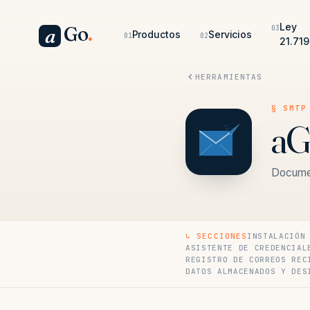
Ley
Go
.
03
a
Productos
Servicios
01
02
21.719
HERRAMIENTAS
§ SMTP
aG
Documen
↳ SECCIONES
INSTALACIÓN
ASISTENTE DE CREDENCIAL
REGISTRO DE CORREOS REC
DATOS ALMACENADOS Y DES