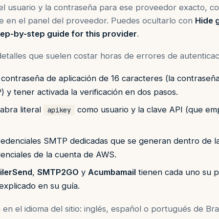
l usuario y la contraseña para ese proveedor exacto, con
e en el panel del proveedor. Puedes ocultarlo con
Hide 
ep-by-step guide for this provider
.
 detalles que suelen costar horas de errores de autenticac
contraseña de aplicación de 16 caracteres (la contraseñ
 y tener activada la verificación en dos pasos.
abra literal
como usuario y la clave API (que e
apikey
edenciales SMTP dedicadas que se generan dentro de la
edenciales de la cuenta de AWS.
ilerSend
,
SMTP2GO
y
Acumbamail
tienen cada uno su p
 explicado en su guía.
 en el idioma del sitio: inglés, español o portugués de Bras