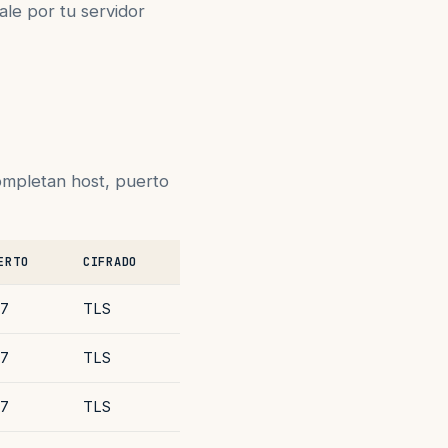
ale por tu servidor
ompletan host, puerto
ERTO
CIFRADO
7
TLS
7
TLS
7
TLS