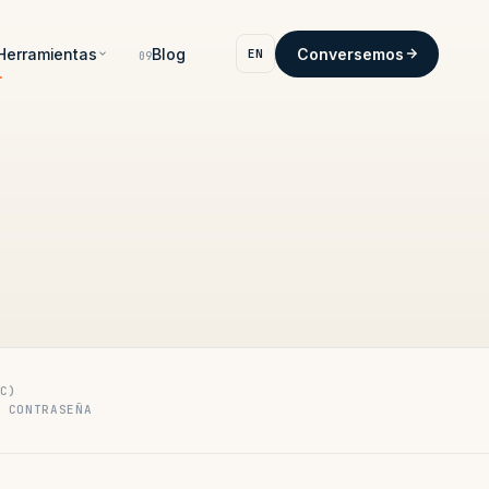
Herramientas
Blog
Conversemos
EN
09
RC)
A CONTRASEÑA