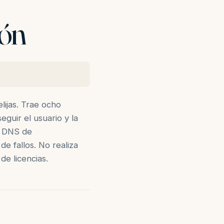
ión
lijas. Trae ocho
guir el usuario y la
a DNS de
e fallos. No realiza
de licencias.