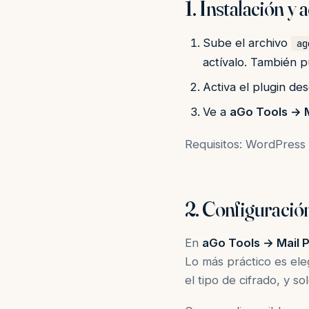
1. Instalación y 
Sube el archivo
ag
actívalo. También 
Activa el plugin d
Ve a
aGo Tools → M
Requisitos: WordPress 
2. Configuraci
En
aGo Tools → Mail P
Lo más práctico es eleg
el tipo de cifrado, y s