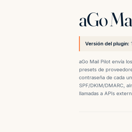
aGo Mai
Versión del plugin:
1
aGo Mail Pilot envía l
presets de proveedores
contraseña de cada un
SPF/DKIM/DMARC, almace
llamadas a APIs externa