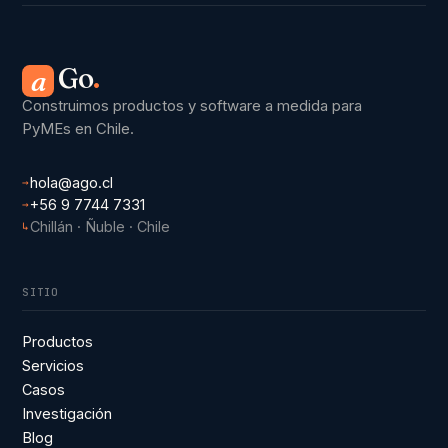
Go
.
a
Construimos productos y software a medida para
PyMEs en Chile.
hola@ago.cl
→
+56 9 7744 7331
→
Chillán · Ñuble · Chile
↳
SITIO
Productos
Servicios
Casos
Investigación
Blog