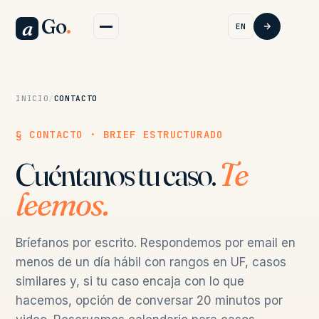
Go
.
a
EN
INICIO
/
CONTACTO
§ CONTACTO · BRIEF ESTRUCTURADO
Cuéntanos tu caso.
Te
leemos.
Bríefanos por escrito. Respondemos por email en
menos de un día hábil con rangos en UF, casos
similares y, si tu caso encaja con lo que
hacemos, opción de conversar 20 minutos por