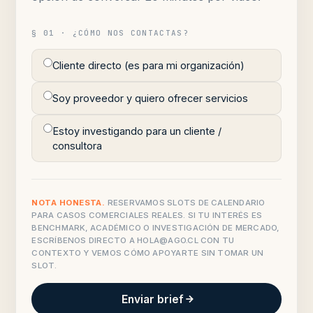
§ 01 · ¿CÓMO NOS CONTACTAS?
Cliente directo (es para mi organización)
Soy proveedor y quiero ofrecer servicios
Estoy investigando para un cliente /
consultora
NOTA HONESTA.
RESERVAMOS SLOTS DE CALENDARIO
PARA CASOS COMERCIALES REALES. SI TU INTERÉS ES
BENCHMARK, ACADÉMICO O INVESTIGACIÓN DE MERCADO,
ESCRÍBENOS DIRECTO A
HOLA@AGO.CL
CON TU
CONTEXTO Y VEMOS CÓMO APOYARTE SIN TOMAR UN
SLOT.
Enviar brief