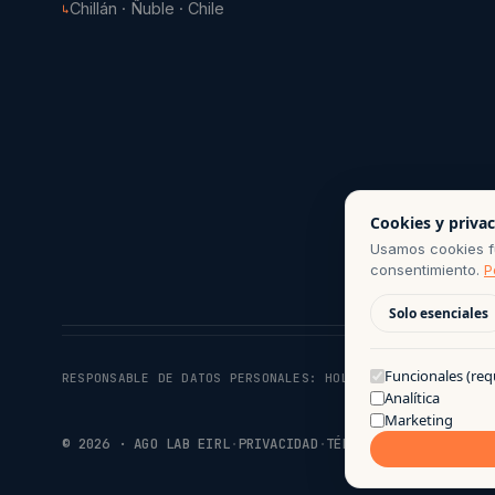
Chillán · Ñuble · Chile
↳
Cookies y priva
Usamos cookies fu
consentimiento.
P
Solo esenciales
Funcionales (req
RESPONSABLE DE DATOS PERSONALES:
HOLA@AGO.CL
· PERÍODO 
Analítica
Marketing
©
2026
· AGO LAB EIRL
·
PRIVACIDAD
·
TÉRMINOS DE USO
·
HECHO