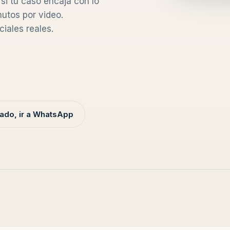
 si tu caso encaja con lo
utos por video.
iales reales.
ado, ir a WhatsApp