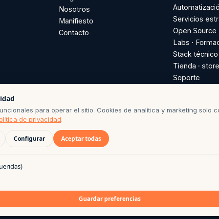
Automatizaci
Nosotros
Servicios est
Manifiesto
Open Source
Contacto
Labs · Forma
Stack técnico
Tienda · store
Soporte
Soporte plugi
cidad
suscripción a
ncionales para operar el sitio. Cookies de analítica y marketing solo c
GitHub
olítica de privacidad
.
Configurar
Aceptar todas
ueridas)
DE CONSERVACIÓN SEGÚN POLÍTICA DE PRIVACIDAD · BASE DE LICITU
 CON CAFÉ POR EL EQUIPO AGO
Guardar preferencias