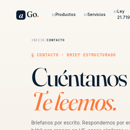
Ley
Go
.
03
a
Productos
Servicios
01
02
21.719
INICIO
/
CONTACTO
§ CONTACTO · BRIEF ESTRUCTURADO
Cuéntanos 
Te leemos.
Bríefanos por escrito. Respondemos por e