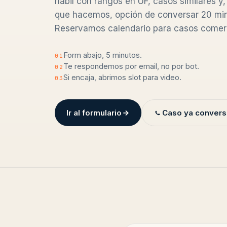
hábil con rangos en UF, casos similares y,
que hacemos, opción de conversar 20 min
Reservamos calendario para casos comerc
Form abajo, 5 minutos.
01
Te respondemos por email, no por bot.
02
Si encaja, abrimos slot para video.
03
Ir al formulario
Caso ya convers