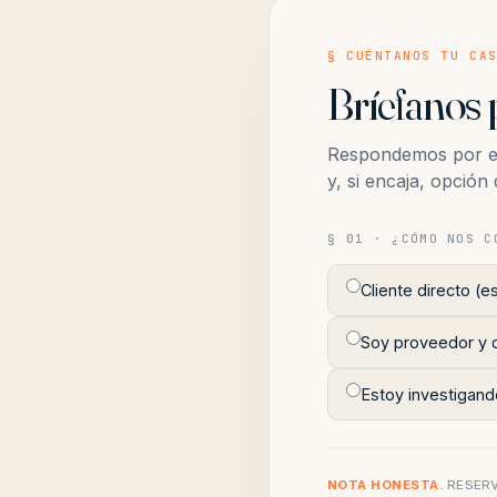
§ CUÉNTANOS TU CA
Bríefanos 
Respondemos por em
y, si encaja, opció
§ 01 · ¿CÓMO NOS C
Cliente directo (e
Soy proveedor y q
Estoy investigando
NOTA HONESTA.
RESERV