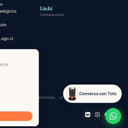
ón
Linki
ratégicos
Comunicación
ción
.ago.cl
ns ·
nual
on tu
Conversa con Toto
¿Te puedo ayudar?
D: CONSENTIMIENTO INFORMADO, LEY 21.719.