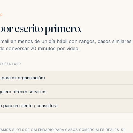
SO
por escrito primero.
ail en menos de un día hábil con rangos, casos similares
n de conversar 20 minutos por video.
ONTACTAS?
s para mi organización)
uiero ofrecer servicios
 para un cliente / consultora
AMOS SLOTS DE CALENDARIO PARA CASOS COMERCIALES REALES. SI