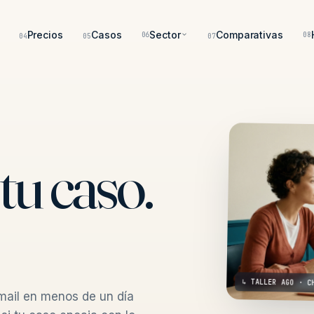
Precios
Casos
Sector
Comparativas
06
08
04
05
07
tu caso.
↳ TALLER AGO · C
mail en menos de un día