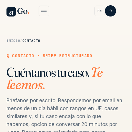
Go
.
a
EN
INICIO
/
CONTACTO
§ CONTACTO · BRIEF ESTRUCTURADO
Cuéntanos tu caso.
Te
leemos.
Bríefanos por escrito. Respondemos por email en
menos de un día hábil con rangos en UF, casos
similares y, si tu caso encaja con lo que
hacemos, opción de conversar 20 minutos por