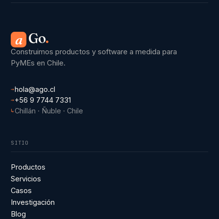
Go
.
a
Construimos productos y software a medida para
PyMEs en Chile.
hola@ago.cl
→
+56 9 7744 7331
→
Chillán · Ñuble · Chile
↳
SITIO
Productos
Servicios
Casos
Investigación
Blog