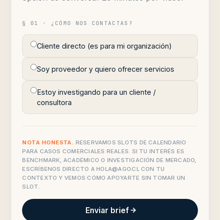
§ 01 · ¿CÓMO NOS CONTACTAS?
Cliente directo (es para mi organización)
Soy proveedor y quiero ofrecer servicios
Estoy investigando para un cliente /
consultora
NOTA HONESTA.
RESERVAMOS SLOTS DE CALENDARIO
PARA CASOS COMERCIALES REALES. SI TU INTERÉS ES
BENCHMARK, ACADÉMICO O INVESTIGACIÓN DE MERCADO,
ESCRÍBENOS DIRECTO A
HOLA@AGO.CL
CON TU
CONTEXTO Y VEMOS CÓMO APOYARTE SIN TOMAR UN
SLOT.
Enviar brief