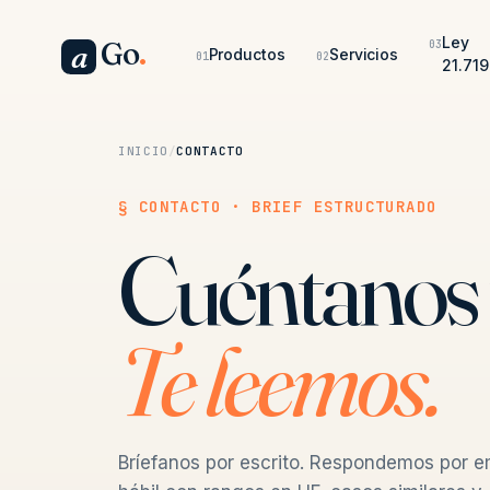
Ley
Go
.
03
a
Productos
Servicios
01
02
21.719
INICIO
/
CONTACTO
§ CONTACTO · BRIEF ESTRUCTURADO
Cuéntanos 
Te leemos.
Bríefanos por escrito. Respondemos por e