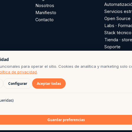
Automatizaci
Nosotros
Servicios est
Manifiesto
Open Source
Contacto
Labs · Forma
Stack técnico
Tienda · store
Soporte
Soporte plugi
cidad
suscripción a
ncionales para operar el sitio. Cookies de analítica y marketing solo c
GitHub
olítica de privacidad
.
Configurar
Aceptar todas
ueridas)
DE CONSERVACIÓN SEGÚN POLÍTICA DE PRIVACIDAD · BASE DE LICITU
 CON CAFÉ POR EL EQUIPO AGO
Guardar preferencias