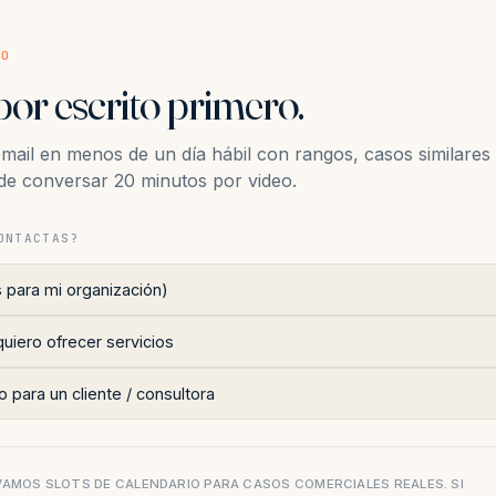
SO
por escrito primero.
ail en menos de un día hábil con rangos, casos similares
n de conversar 20 minutos por video.
ONTACTAS?
s para mi organización)
uiero ofrecer servicios
 para un cliente / consultora
AMOS SLOTS DE CALENDARIO PARA CASOS COMERCIALES REALES. SI