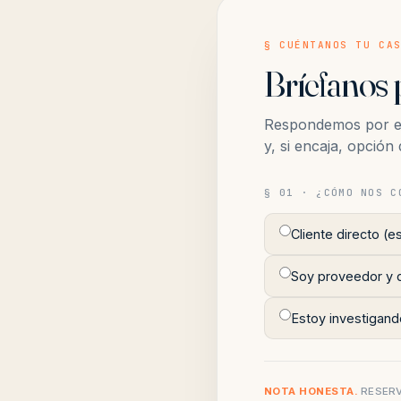
§ CUÉNTANOS TU CA
Bríefanos 
Respondemos por em
y, si encaja, opció
§ 01 · ¿CÓMO NOS C
Cliente directo (e
Soy proveedor y q
Estoy investigando
NOTA HONESTA.
RESERV