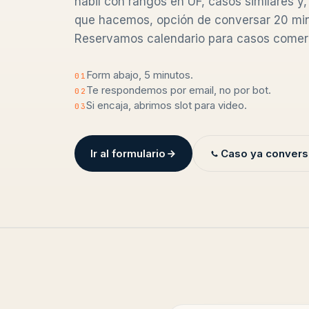
hábil con rangos en UF, casos similares y,
que hacemos, opción de conversar 20 min
Reservamos calendario para casos comerc
Form abajo, 5 minutos.
01
Te respondemos por email, no por bot.
02
Si encaja, abrimos slot para video.
03
Ir al formulario
Caso ya convers