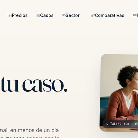
Precios
Casos
Sector
Comparativas
06
08
04
05
07
tu caso.
↳ TALLER AGO · C
mail en menos de un día