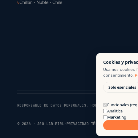
Chillán · Ñuble · Chile
↳
Cookies y priva
Usamos cookies fu
consentimiento.
P
Solo esenciales
Funcionales (req
RESPONSABLE DE DATOS PERSONALES:
HOLA@AGO.CL
· PERÍODO 
Analítica
Marketing
©
2026
· AGO LAB EIRL
·
PRIVACIDAD
·
TÉRMINOS DE USO
·
HECHO