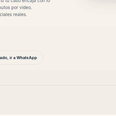
 si tu caso encaja con lo
utos por video.
iales reales.
ado, ir a WhatsApp