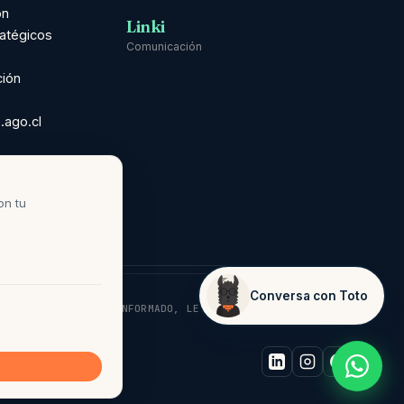
ón
Linki
ratégicos
Comunicación
ción
.ago.cl
ns ·
nual
on tu
Conversa con Toto
¿Te puedo ayudar?
D: CONSENTIMIENTO INFORMADO, LEY 21.719.