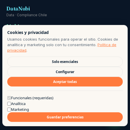
DataNubi
Data · Compliance Chile
Linki
Cookies y privacidad
Comunicación
Usamos cookies funcionales para operar el sitio. Cookies de
analítica y marketing solo con tu consentimiento.
Política de
privacidad
.
Solo esenciales
RESPONSABLE DE DATOS PERSONALES:
HOLA@AGO.CL
· PERÍODO
Configurar
DE CONSERVACIÓN SEGÚN POLÍTICA DE PRIVACIDAD · BASE DE
Aceptar todas
LICITUD: CONSENTIMIENTO INFORMADO, LEY 21.719.
©
2026
· AGO LAB EIRL
·
PRIVACIDAD
·
TÉRMINOS DE USO
·
¿Te puedo ayudar?
Funcionales (requeridas)
Analítica
HECHO CON CAFÉ POR EL EQUIPO AGO
Marketing
Guardar preferencias