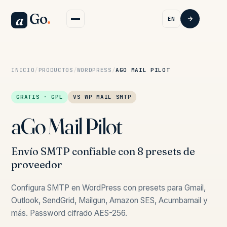
Go
.
a
EN
INICIO
/
PRODUCTOS
/
WORDPRESS
/
AGO MAIL PILOT
GRATIS · GPL
VS WP MAIL SMTP
aGo Mail Pilot
Envío SMTP confiable con 8 presets de
proveedor
Configura SMTP en WordPress con presets para Gmail,
Outlook, SendGrid, Mailgun, Amazon SES, Acumbamail y
más. Password cifrado AES-256.