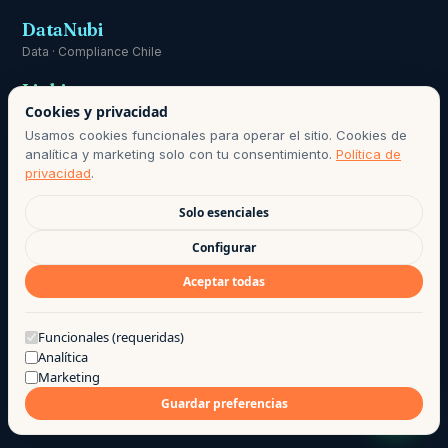
DataNubi
Data · Compliance Chile
Linki
Cookies y privacidad
Comunicación
Usamos cookies funcionales para operar el sitio. Cookies de
analítica y marketing solo con tu consentimiento.
Política de
privacidad
.
Solo esenciales
RESPONSABLE DE DATOS PERSONALES:
HOLA@AGO.CL
· PERÍODO
Configurar
DE CONSERVACIÓN SEGÚN POLÍTICA DE PRIVACIDAD · BASE DE
Aceptar todas
LICITUD: CONSENTIMIENTO INFORMADO, LEY 21.719.
©
2026
· AGO LAB EIRL
·
PRIVACIDAD
·
TÉRMINOS DE USO
·
¿Te puedo ayudar?
Funcionales (requeridas)
Analítica
HECHO CON CAFÉ POR EL EQUIPO AGO
Marketing
Guardar preferencias