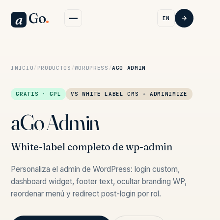
Go
.
a
EN
INICIO
/
PRODUCTOS
/
WORDPRESS
/
AGO ADMIN
GRATIS · GPL
VS WHITE LABEL CMS + ADMINIMIZE
aGo Admin
White-label completo de wp-admin
Personaliza el admin de WordPress: login custom,
dashboard widget, footer text, ocultar branding WP,
reordenar menú y redirect post-login por rol.