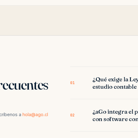
recuentes
¿Qué exige la Ley
01
estudio contable
¿aGo integra el p
scríbenos a
hola@ago.cl
02
con software con