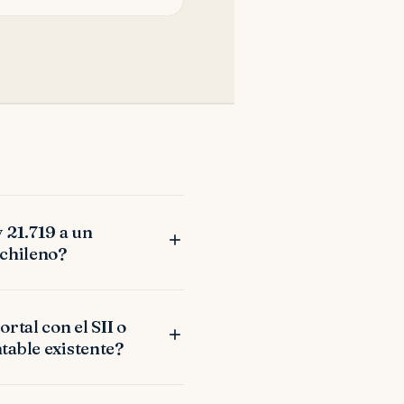
 21.719 a un
 chileno?
ortal con el SII o
table existente?