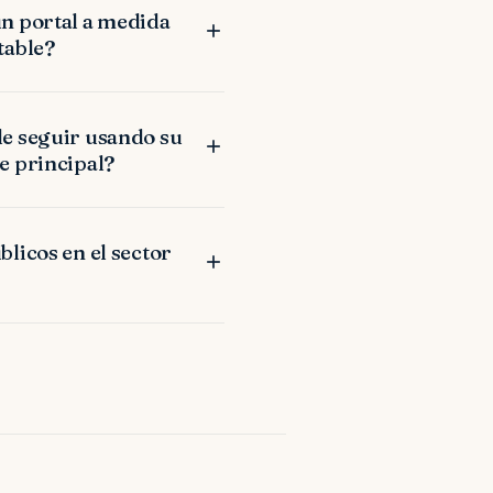
n portal a medida
table?
e seguir usando su
e principal?
licos en el sector