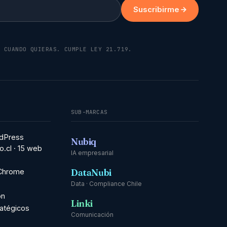
Suscribirme
K CUANDO QUIERAS. CUMPLE LEY 21.719.
SUB-MARCAS
dPress
Nubiq
o.cl · 15 web
IA empresarial
DataNubi
 Chrome
Data · Compliance Chile
ón
Linki
ratégicos
Comunicación