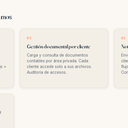
tamos
02
03
Gestión documental por cliente
Not
Carga y consulta de documentos
Env
contables por área privada. Cada
cli
js +
cliente accede solo a sus archivos.
flu
Auditoría de accesos.
Con
s