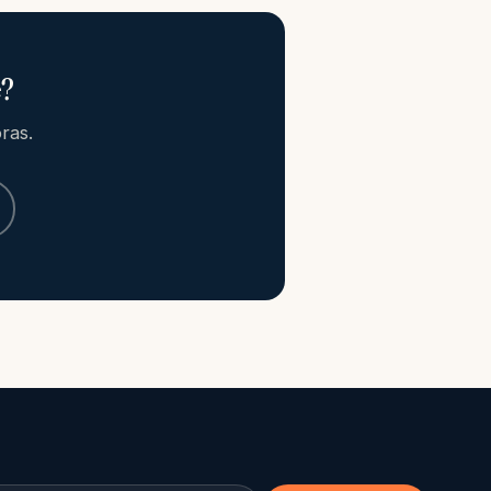
e?
ras.