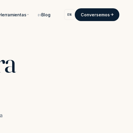
Herramientas
Blog
Conversemos
EN
09
ra
ra