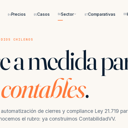
Precios
Casos
Sector
Comparativas
06
08
04
05
07
UDIOS CHILENOS
e a medida pa
 contables
.
I, automatización de cierres y compliance Ley 21.719 pa
onocemos el rubro: ya construimos ContabilidadVV.