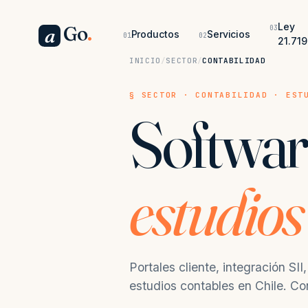
Ley
Go
.
03
a
Productos
Servicios
01
02
21.719
INICIO
/
SECTOR
/
CONTABILIDAD
§ SECTOR · CONTABILIDAD · EST
Softwar
estudios
Portales cliente, integración SI
estudios contables en Chile. C